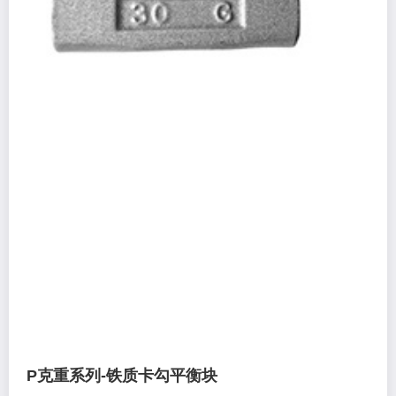
P克重系列-铁质卡勾平衡块