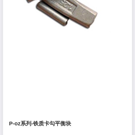
P-oz系列-铁质卡勾平衡块