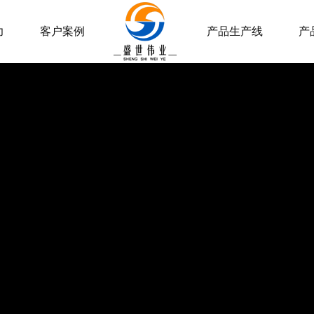
力
客户案例
产品生产线
产