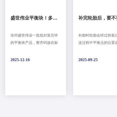
盛世伟业平衡块！多国批量交付
沧州盛世伟业一批批封装完毕
补胎时轮胎会经过拆装
的平衡块产品，整齐码放在标
这过程中平衡点的位置
准木质托盘上，即将搭乘货运
变化。所以一定要重新
专···...
衡...
2025-12-16
2025-09-25