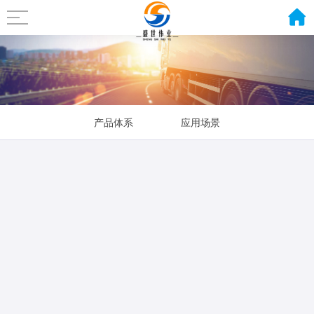
产品体系
应用场景