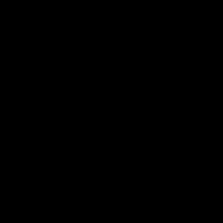
联系方式
在线留言
18713779288