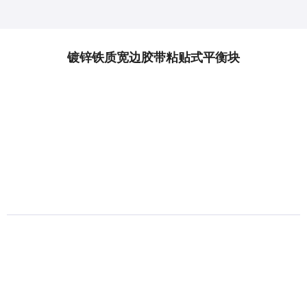
镀锌铁质宽边胶带粘贴式平衡块